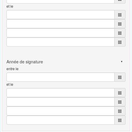
et le
entre le
et le