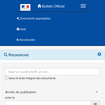
Menu principal
Bulletin Officiel
Toggle navigatio
Documents opposables
Aide
Nouveautés
Navigation
Menu
Recherche
contextuel
et
outils
annexes
dans le texte intégral des documents
entre le