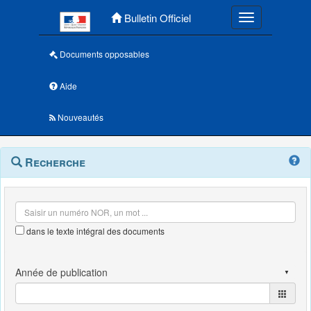
Menu principal
Bulletin Officiel
Toggle navigatio
Documents opposables
Aide
Nouveautés
Navigation
Menu
Recherche
contextuel
et
outils
annexes
dans le texte intégral des documents