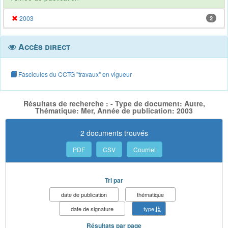
2003
2
Accès direct
Fascicules du CCTG "travaux" en vigueur
Résultats de recherche : - Type de document: Autre,
Thématique: Mer, Année de publication: 2003
2 documents trouvés
PDF
CSV
Courriel
Tri par
date de publication
thématique
date de signature
type
Résultats par page