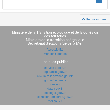
1
Retour au menu
Navigation
transverse
Ministère de la Transition écologique et de la cohésion
des territoires
Ministère de la transition énérgétique
Secrétariat d'état chargé de la Mer
Accessibilité
Mentions légales
Les sites publics
service-public.fr
legifrance.gouv.fr
circulaire.legifrance.gouv.fr
gouvernement.fr
france.fr
data.gouv.fr
ecologie.gouv.fr
cohesion-territoires.gouv.fr
mer.gouv.fr