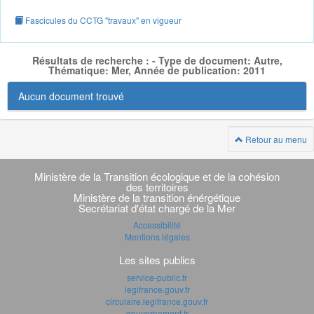
Fascicules du CCTG "travaux" en vigueur
Résultats de recherche : - Type de document: Autre,
Thématique: Mer, Année de publication: 2011
Aucun document trouvé
Retour au menu
Navigation
transverse
Ministère de la Transition écologique et de la cohésion
des territoires
Ministère de la transition énérgétique
Secrétariat d'état chargé de la Mer
Accessibilité
Mentions légales
Les sites publics
service-public.fr
legifrance.gouv.fr
circulaire.legifrance.gouv.fr
gouvernement.fr