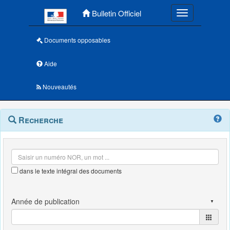
Menu principal
Bulletin Officiel
Toggle navigatio
Documents opposables
Aide
Nouveautés
Navigation
Menu
Recherche
contextuel
et
outils
annexes
dans le texte intégral des documents