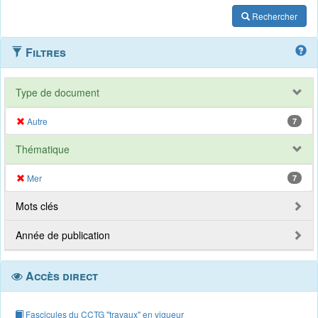
Rechercher
Filtres
Type de document
Autre
7
Thématique
Mer
7
Mots clés
Année de publication
Accès direct
Fascicules du CCTG "travaux" en vigueur