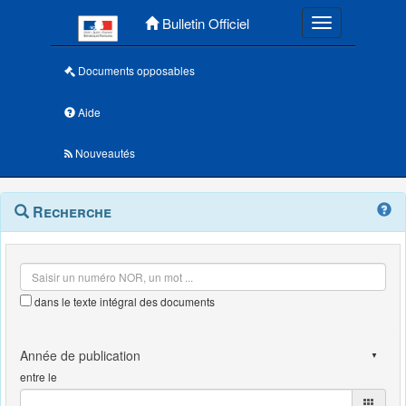
Menu principal
Bulletin Officiel
Toggle navigatio
Documents opposables
Aide
Nouveautés
Navigation
Menu
Recherche
contextuel
et
outils
annexes
dans le texte intégral des documents
entre le