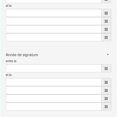
et le
entre le
et le