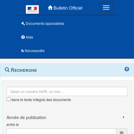
Menu principal
Bulletin Officiel
Toggle navigatio
Documents opposables
Aide
Nouveautés
Navigation
Menu
Recherche
contextuel
et
outils
annexes
dans le texte intégral des documents
entre le