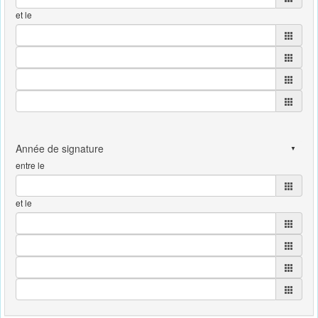
et le
entre le
et le