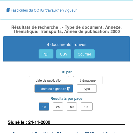
Fascicules du CCTG "travaux" en vigueur
Résultats de recherche : - Type de document: Annexe,
Thématique: Transports, Année de publication: 2000
4 documents trouvés
PDF
CSV
Courriel
Tri par
date de publication
thématique
date de signature
type
Résultats par page
10
25
50
100
Signé le : 24-11-2000