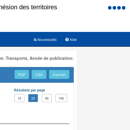
Menu
d'accessi
Nouveautés
Aide
e: Transports, Année de publication:
PDF
CSV
Courriel
Résultats par page
10
25
50
100