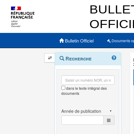
Menu principal
Bulletin Officiel
Documents o
Navigation
Menu
Recherche
contextuel
et
outils
annexes
dans le texte intégral des
documents