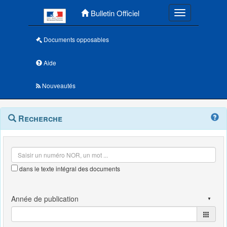
Menu principal
Bulletin Officiel
Toggle navigatio
Documents opposables
Aide
Nouveautés
Navigation
Menu
Recherche
contextuel
et
outils
annexes
dans le texte intégral des documents