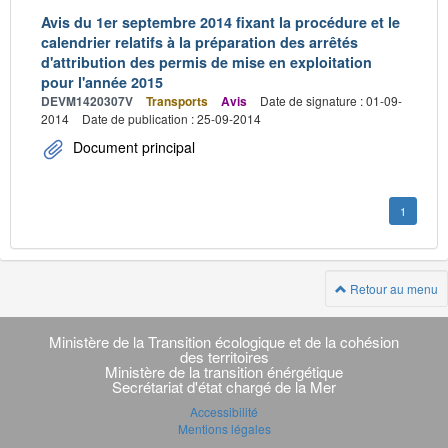
Avis du 1er septembre 2014 fixant la procédure et le
calendrier relatifs à la préparation des arrêtés
d'attribution des permis de mise en exploitation
pour l'année 2015
DEVM1420307V
Transports
Avis
Date de signature : 01-09-
2014
Date de publication : 25-09-2014
Document principal
1
Retour au menu
Navigation
transverse
Ministère de la Transition écologique et de la cohésion
des territoires
Ministère de la transition énérgétique
Secrétariat d'état chargé de la Mer
Accessibilité
Mentions légales