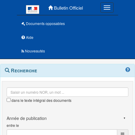
Menu principal
Bulletin Officiel
Toggle navigatio
Documents opposables
Aide
Nouveautés
Navigation
Menu
Recherche
contextuel
et
outils
annexes
dans le texte intégral des documents
entre le