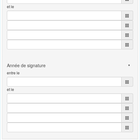
et le
entre le
et le