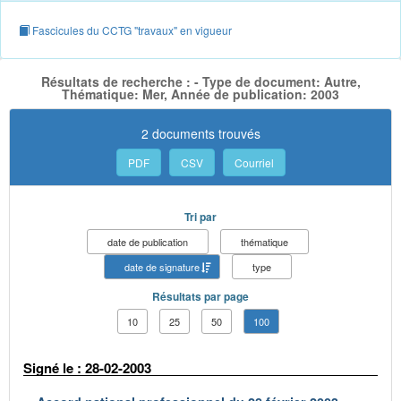
Fascicules du CCTG "travaux" en vigueur
Résultats de recherche : - Type de document: Autre,
Thématique: Mer, Année de publication: 2003
2 documents trouvés
PDF
CSV
Courriel
Tri par
date de publication
thématique
date de signature
type
Résultats par page
10
25
50
100
Signé le : 28-02-2003