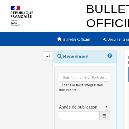
Menu principal
Bulletin Officiel
Documents o
Navigation
Menu
Recherche
contextuel
et
outils
annexes
dans le texte intégral des
documents