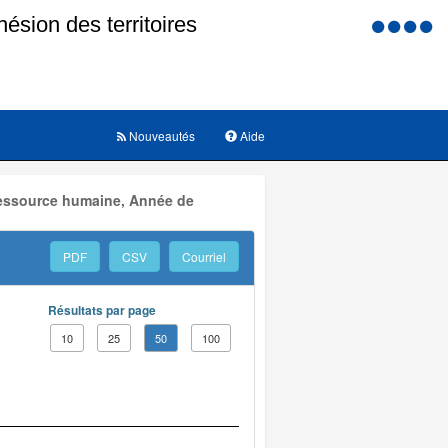
Menu
d'accessi
Nouveautés
Aide
 Ressource humaine, Année de
PDF
CSV
Courriel
Résultats par page
10
25
50
100