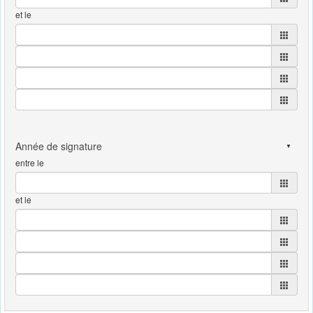
et le
entre le
et le