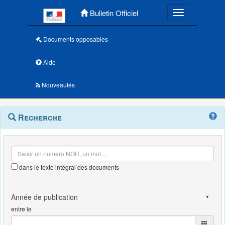
Menu principal
Bulletin Officiel
Toggle navigatio
Documents opposables
Aide
Nouveautés
Navigation
Menu
Recherche
contextuel
et
outils
annexes
dans le texte intégral des documents
entre le