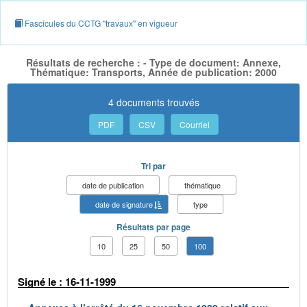
Fascicules du CCTG "travaux" en vigueur
Résultats de recherche : - Type de document: Annexe,
Thématique: Transports, Année de publication: 2000
4 documents trouvés
PDF
CSV
Courriel
Tri par
date de publication
thématique
date de signature
type
Résultats par page
10
25
50
100
Signé le : 16-11-1999