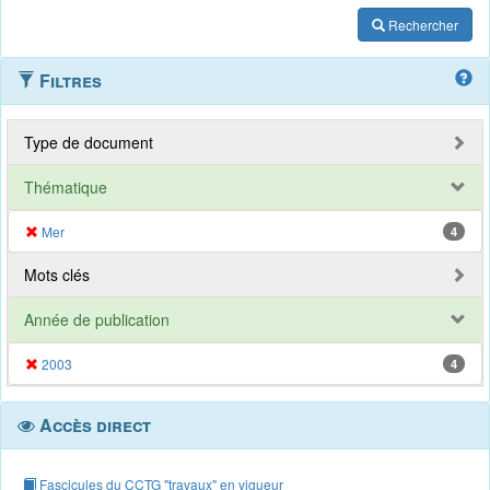
Rechercher
Filtres
Type de document
Thématique
Mer
4
Mots clés
Année de publication
2003
4
Accès direct
Fascicules du CCTG "travaux" en vigueur