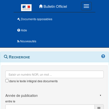
Menu principal
Bulletin Officiel
Toggle navigatio
Documents opposables
Aide
Nouveautés
Navigation
Menu
Recherche
contextuel
et
outils
annexes
dans le texte intégral des documents
entre le