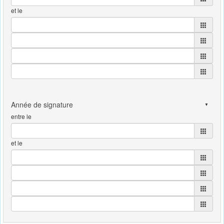
et le
entre le
et le