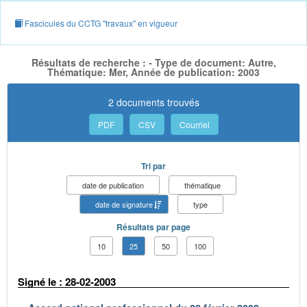
Fascicules du CCTG "travaux" en vigueur
Résultats de recherche : - Type de document: Autre,
Thématique: Mer, Année de publication: 2003
2 documents trouvés
PDF
CSV
Courriel
Tri par
date de publication
thématique
date de signature
type
Résultats par page
10
25
50
100
Signé le : 28-02-2003