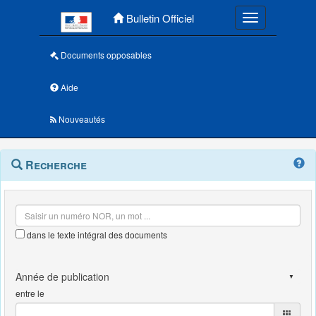
Menu principal
Bulletin Officiel
Toggle navigatio
Documents opposables
Aide
Nouveautés
Navigation
Menu
Recherche
contextuel
et
outils
annexes
dans le texte intégral des documents
entre le