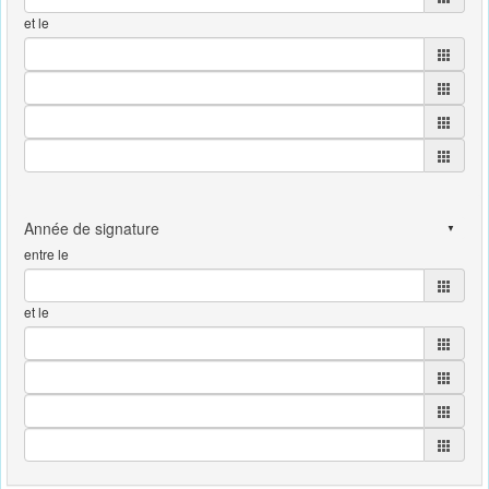
et le
entre le
et le