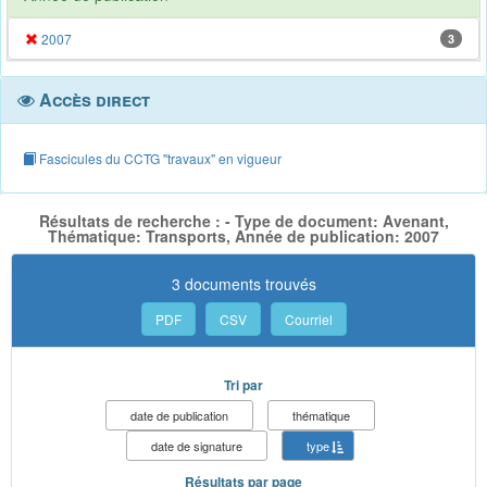
2007
3
Accès direct
Fascicules du CCTG "travaux" en vigueur
Résultats de recherche : - Type de document: Avenant,
Thématique: Transports, Année de publication: 2007
3 documents trouvés
PDF
CSV
Courriel
Tri par
date de publication
thématique
date de signature
type
Résultats par page