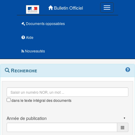
Menu principal
Bulletin Officiel
Toggle navigatio
Documents opposables
Aide
Nouveautés
Navigation
Menu
Recherche
contextuel
et
outils
annexes
dans le texte intégral des documents