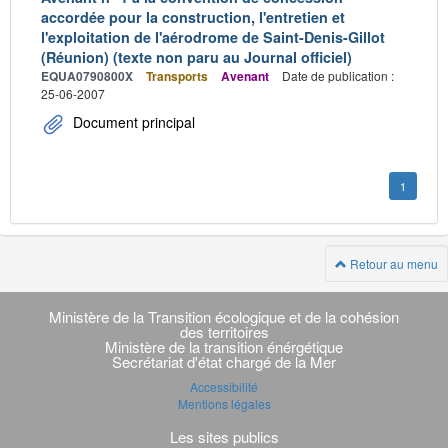
accordée pour la construction, l'entretien et
l'exploitation de l'aérodrome de Saint-Denis-Gillot
(Réunion) (texte non paru au Journal officiel)
EQUA0790800X
Transports
Avenant
Date de publication :
25-06-2007
Document principal
1
Retour au menu
Navigation
transverse
Ministère de la Transition écologique et de la cohésion
des territoires
Ministère de la transition énérgétique
Secrétariat d'état chargé de la Mer
Accessibilité
Mentions légales
Les sites publics