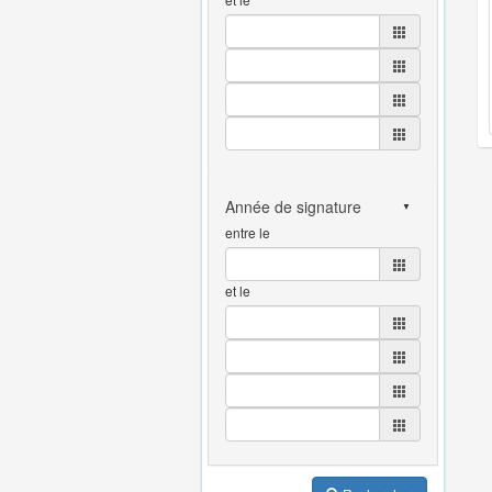
entre le
et le