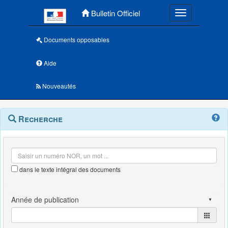
Menu principal
Bulletin Officiel
Toggle navigatio
Documents opposables
Aide
Nouveautés
Navigation
Menu
Recherche
contextuel
et
outils
annexes
dans le texte intégral des documents