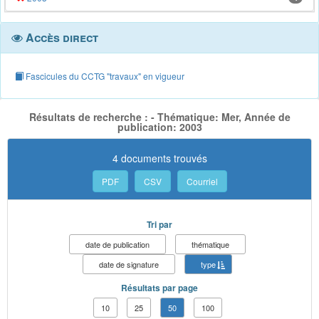
Accès direct
Fascicules du CCTG "travaux" en vigueur
Résultats de recherche : - Thématique: Mer, Année de
publication: 2003
4 documents trouvés
PDF
CSV
Courriel
Tri par
date de publication
thématique
date de signature
type
Résultats par page
10
25
50
100