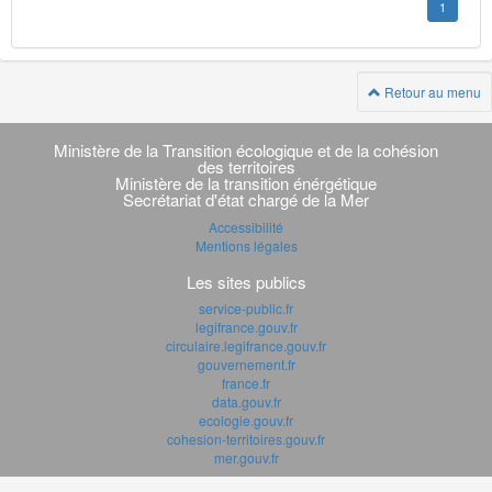
1
Retour au menu
Navigation
transverse
Ministère de la Transition écologique et de la cohésion
des territoires
Ministère de la transition énérgétique
Secrétariat d'état chargé de la Mer
Accessibilité
Mentions légales
Les sites publics
service-public.fr
legifrance.gouv.fr
circulaire.legifrance.gouv.fr
gouvernement.fr
france.fr
data.gouv.fr
ecologie.gouv.fr
cohesion-territoires.gouv.fr
mer.gouv.fr