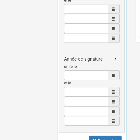
entre le
et le