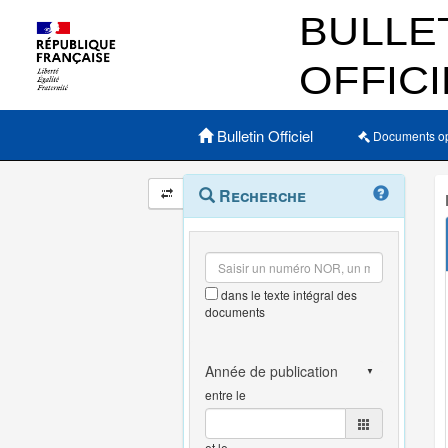
Menu principal
Bulletin Officiel
Documents o
Navigation
Menu
Recherche
contextuel
et
outils
annexes
dans le texte intégral des
documents
entre le
et le