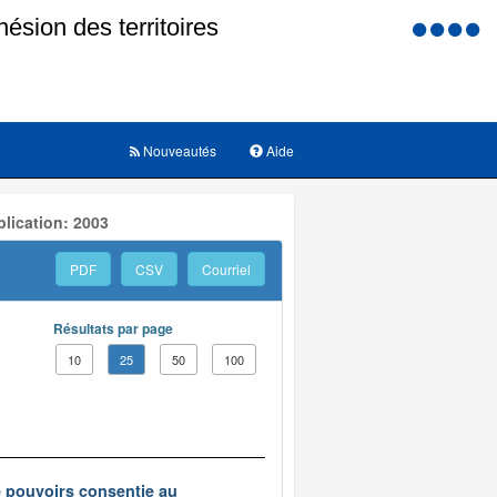
Menu
d'accessi
Nouveautés
Aide
lication: 2003
PDF
CSV
Courriel
Résultats par page
10
25
50
100
e pouvoirs consentie au