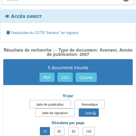
Accès direct
Fascicules du CCTG "travaux" en vigueur
Résultats de recherche : - Type de document: Avenant, Année
de publication: 2007
5 documents trouvés
PDF
CSV
Courriel
Tri par
date de publication
thématique
date de signature
type
Résultats par page
10
25
50
100