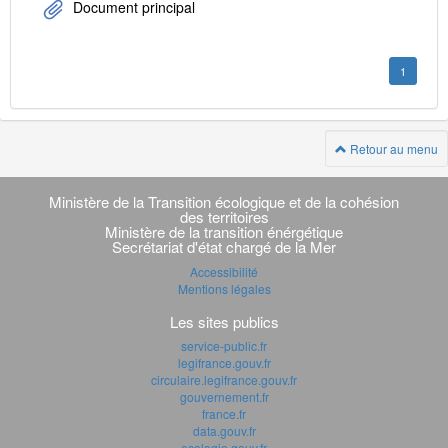
Document principal
1
Retour au menu
Navigation
transverse
Ministère de la Transition écologique et de la cohésion
des territoires
Ministère de la transition énérgétique
Secrétariat d'état chargé de la Mer
Accessibilité
Mentions légales
Les sites publics
service-public.fr
legifrance.gouv.fr
circulaire.legifrance.gouv.fr
gouvernement.fr
france.fr
data.gouv.fr
ecologie.gouv.fr