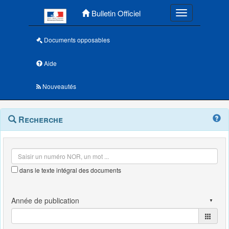
Menu principal
Bulletin Officiel
Toggle navigatio
Documents opposables
Aide
Nouveautés
Navigation
Menu
Recherche
contextuel
et
outils
annexes
dans le texte intégral des documents