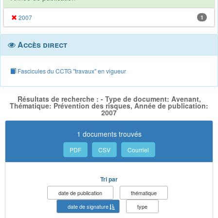
2007
1
Accès direct
Fascicules du CCTG "travaux" en vigueur
Résultats de recherche : - Type de document: Avenant,
Thématique: Prévention des risques, Année de publication:
2007
1 documents trouvés
PDF
CSV
Courriel
Tri par
date de publication
thématique
date de signature
type