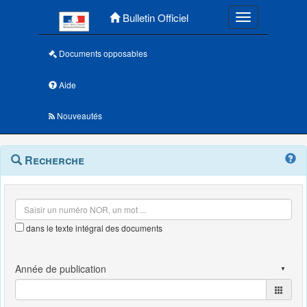
Menu principal
Bulletin Officiel
Toggle navigatio
Documents opposables
Aide
Nouveautés
Navigation
Menu
Recherche
contextuel
et
outils
annexes
dans le texte intégral des documents