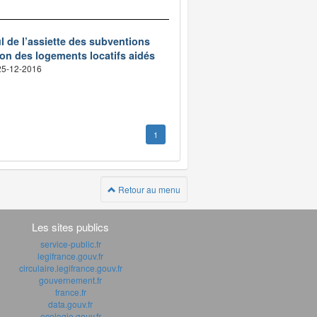
ul de l’assiette des subventions
tion des logements locatifs aidés
 25-12-2016
1
Retour au menu
Les sites publics
service-public.fr
legifrance.gouv.fr
circulaire.legifrance.gouv.fr
gouvernement.fr
france.fr
data.gouv.fr
ecologie.gouv.fr