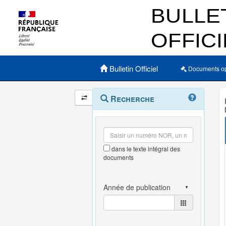
Menu principal
Bulletin Officiel
Documents o
Navigation
Menu
Recherche
contextuel
et
outils
annexes
dans le texte intégral des
documents