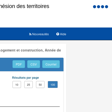
Menu
d'accessi
Nouveautés
Aide
 Logement et construction, Année de
PDF
CSV
Courriel
Résultats par page
10
25
50
100