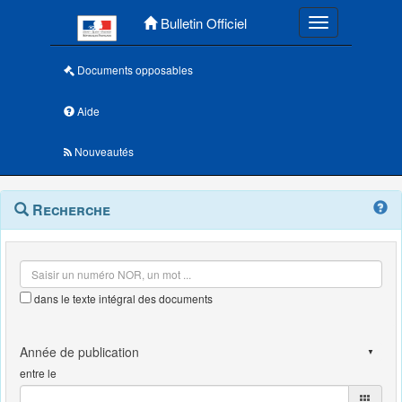
Menu principal
Bulletin Officiel
Toggle navigatio
Documents opposables
Aide
Nouveautés
Navigation
Menu
Recherche
contextuel
et
outils
annexes
dans le texte intégral des documents
entre le