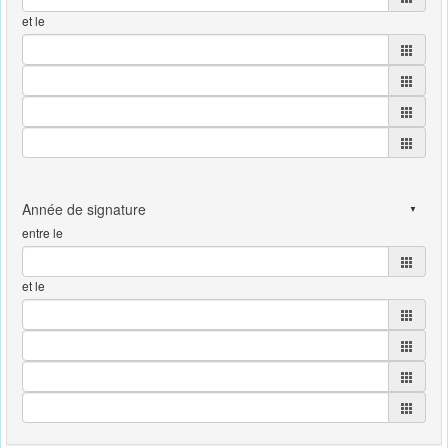
et le
entre le
et le