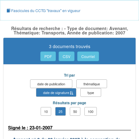
Fascicules du CCTG "travaux" en vigueur
Résultats de recherche : - Type de document: Avenant,
Thématique: Transports, Année de publication: 2007
3 documents trouvés
PDF
CSV
Courriel
Tri par
date de publication
thématique
date de signature
type
Résultats par page
10
25
50
100
Signé le : 23-01-2007