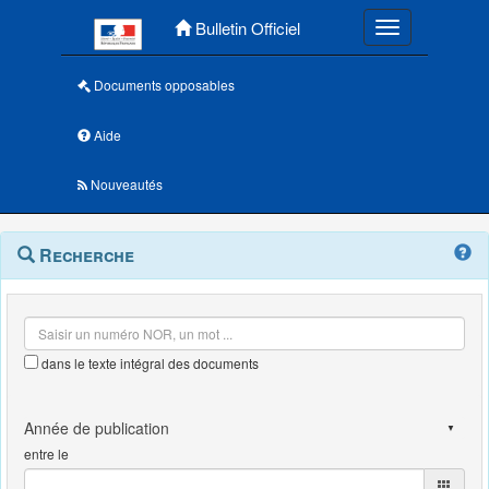
Menu principal
Bulletin Officiel
Toggle navigatio
Documents opposables
Aide
Nouveautés
Navigation
Menu
Recherche
contextuel
et
outils
annexes
dans le texte intégral des documents
entre le