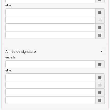
et le
entre le
et le