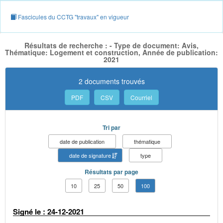
Fascicules du CCTG "travaux" en vigueur
Résultats de recherche : - Type de document: Avis,
Thématique: Logement et construction, Année de publication:
2021
2 documents trouvés
PDF
CSV
Courriel
Tri par
date de publication
thématique
date de signature
type
Résultats par page
10
25
50
100
Signé le : 24-12-2021