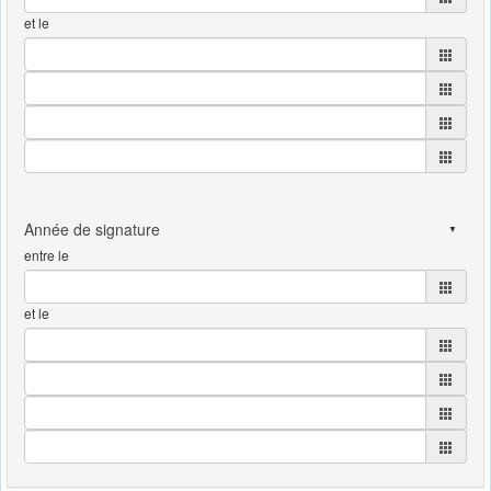
et le
entre le
et le