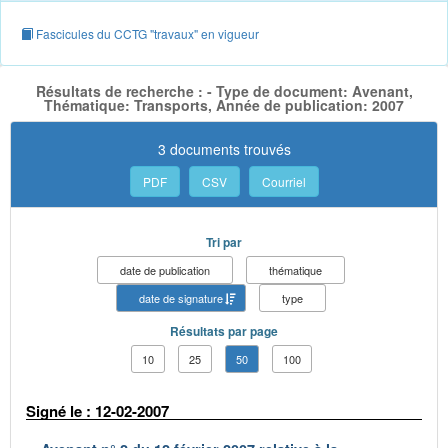
Fascicules du CCTG "travaux" en vigueur
Résultats de recherche : - Type de document: Avenant,
Thématique: Transports, Année de publication: 2007
3 documents trouvés
PDF
CSV
Courriel
Tri par
date de publication
thématique
date de signature
type
Résultats par page
10
25
50
100
Signé le : 12-02-2007