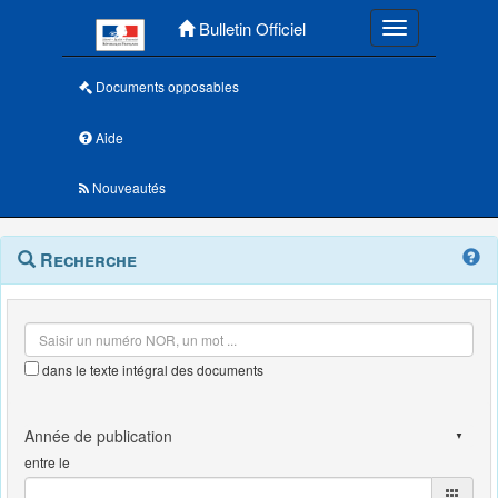
Menu principal
Bulletin Officiel
Toggle navigatio
Documents opposables
Aide
Nouveautés
Navigation
Menu
Recherche
contextuel
et
outils
annexes
dans le texte intégral des documents
entre le