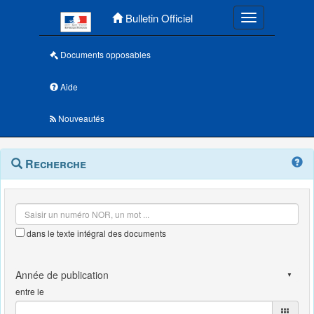
Menu principal
Bulletin Officiel
Toggle navigatio
Documents opposables
Aide
Nouveautés
Navigation
Menu
Recherche
contextuel
et
outils
annexes
dans le texte intégral des documents
entre le