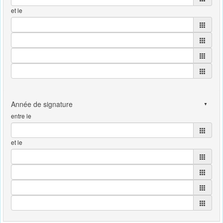
et le
entre le
et le