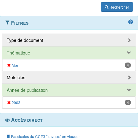
Rechercher
Filtres
Type de document
Thématique
Mer
4
Mots clés
Année de publication
2003
4
Accès direct
Fascicules du CCTG "travaux" en vigueur