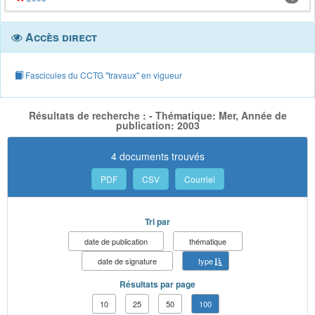
Accès direct
Fascicules du CCTG "travaux" en vigueur
Résultats de recherche : - Thématique: Mer, Année de
publication: 2003
4 documents trouvés
PDF
CSV
Courriel
Tri par
date de publication
thématique
date de signature
type
Résultats par page
10
25
50
100