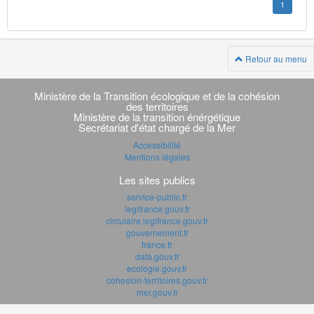
1
Retour au menu
Navigation
transverse
Ministère de la Transition écologique et de la cohésion
des territoires
Ministère de la transition énérgétique
Secrétariat d'état chargé de la Mer
Accessibilité
Mentions légales
Les sites publics
service-public.fr
legifrance.gouv.fr
circulaire.legifrance.gouv.fr
gouvernement.fr
france.fr
data.gouv.fr
ecologie.gouv.fr
cohesion-territoires.gouv.fr
mer.gouv.fr