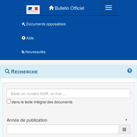
Menu principal
Bulletin Officiel
Toggle navigatio
Documents opposables
Aide
Nouveautés
Navigation
Menu
Recherche
contextuel
et
outils
annexes
dans le texte intégral des documents