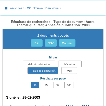
Fascicules du CCTG "travaux" en vigueur
Résultats de recherche : - Type de document: Autre,
Thématique: Mer, Année de publication: 2003
2 documents trouvés
PDF
CSV
Courriel
Tri par
date de publication
thématique
date de signature
type
Résultats par page
10
25
50
100
Signé le : 28-02-2003