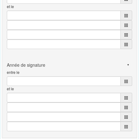
et le
entre le
et le