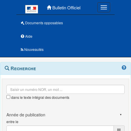
Menu principal
Bulletin Officiel
Toggle navigatio
Documents opposables
Aide
Nouveautés
Navigation
Menu
Recherche
contextuel
et
outils
annexes
dans le texte intégral des documents
entre le