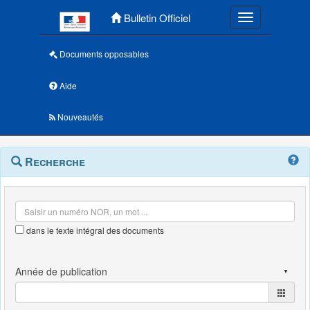
Menu principal
Bulletin Officiel
Toggle navigatio
Documents opposables
Aide
Nouveautés
Navigation
Menu
Recherche
contextuel
et
outils
annexes
dans le texte intégral des documents