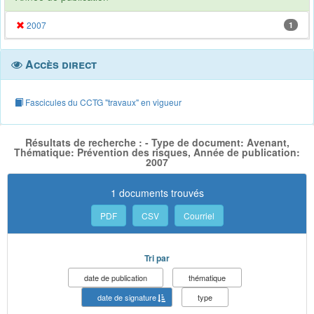
2007
1
Accès direct
Fascicules du CCTG "travaux" en vigueur
Résultats de recherche : - Type de document: Avenant,
Thématique: Prévention des risques, Année de publication:
2007
1 documents trouvés
PDF
CSV
Courriel
Tri par
date de publication
thématique
date de signature
type