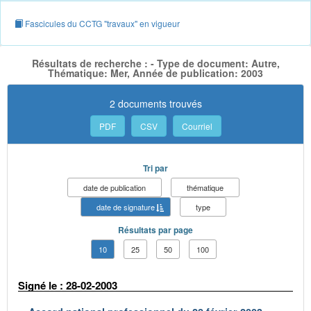
Fascicules du CCTG "travaux" en vigueur
Résultats de recherche : - Type de document: Autre,
Thématique: Mer, Année de publication: 2003
2 documents trouvés
PDF
CSV
Courriel
Tri par
date de publication
thématique
date de signature
type
Résultats par page
10
25
50
100
Signé le : 28-02-2003