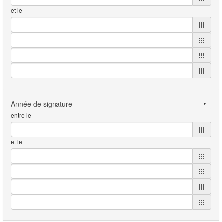
et le
entre le
et le