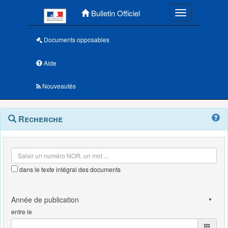
Menu principal
Bulletin Officiel
Toggle navigatio
Documents opposables
Aide
Nouveautés
Navigation
Menu
Recherche
contextuel
et
outils
annexes
dans le texte intégral des documents
entre le