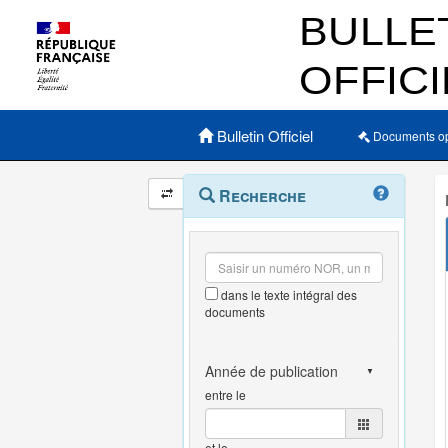
Menu principal
Bulletin Officiel
Documents o
Navigation
Menu
Recherche
contextuel
et
outils
annexes
dans le texte intégral des
documents
entre le
et le