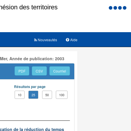
Menu
d'accessi
Nouveautés
Aide
 Mer, Année de publication: 2003
PDF
CSV
Courriel
Résultats par page
10
25
50
100
ication de la réduction du temps