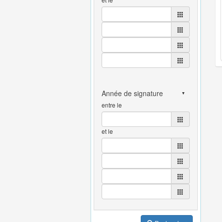
entre le
et le