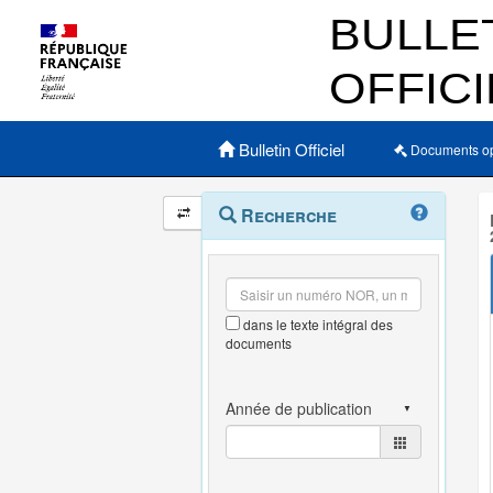
Menu principal
Bulletin Officiel
Documents o
Navigation
Menu
Recherche
contextuel
et
outils
annexes
dans le texte intégral des
documents