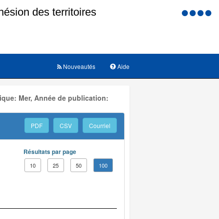
Menu
d'accessi
Nouveautés
Aide
ique: Mer, Année de publication:
PDF
CSV
Courriel
Résultats par page
10
25
50
100