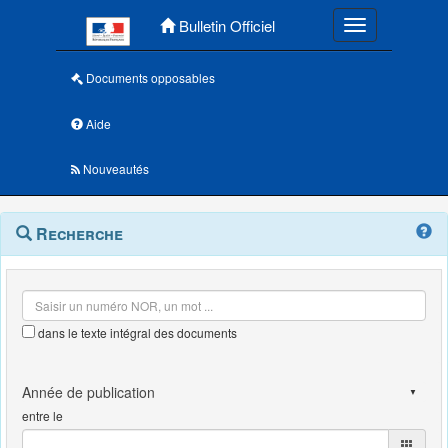
Menu principal
Bulletin Officiel
Toggle navigatio
Documents opposables
Aide
Nouveautés
Navigation
Menu
Recherche
contextuel
et
outils
annexes
dans le texte intégral des documents
entre le