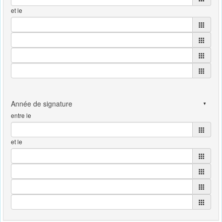
et le
entre le
et le