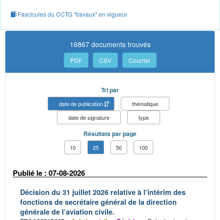
Fascicules du CCTG "travaux" en vigueur
16867 documents trouvés
PDF
CSV
Courriel
Tri par
date de publication
thématique
date de signature
type
Résultats par page
10
25
50
100
Publié le : 07-08-2026
Décision du 31 juillet 2026 relative à l’intérim des
fonctions de secrétaire général de la direction
générale de l’aviation civile.