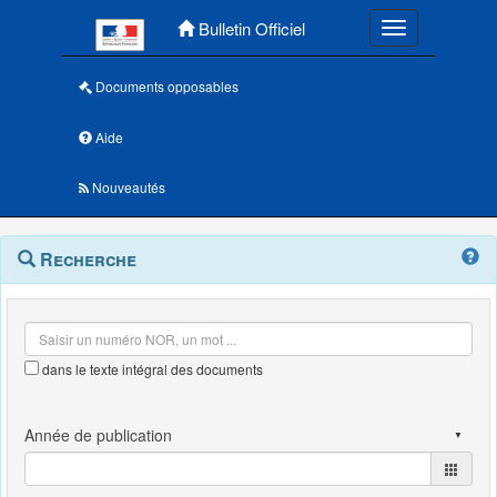
Menu principal
Bulletin Officiel
Toggle navigatio
Documents opposables
Aide
Nouveautés
Navigation
Menu
Recherche
contextuel
et
outils
annexes
dans le texte intégral des documents