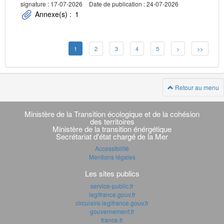
signature : 17-07-2026
Date de publication : 24-07-2026
Annexe(s) :
1
1
2
3
4
5
>
>>
Retour au menu
Navigation
transverse
Ministère de la Transition écologique et de la cohésion
des territoires
Ministère de la transition énérgétique
Secrétariat d'état chargé de la Mer
Accessibilité
Mentions légales
Les sites publics
service-public.fr
legifrance.gouv.fr
circulaire.legifrance.gouv.fr
gouvernement.fr
france.fr