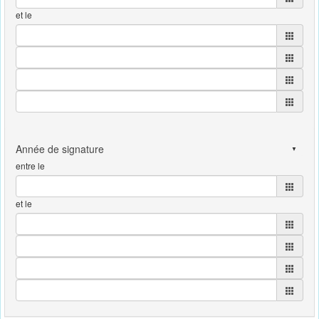
et le
entre le
et le