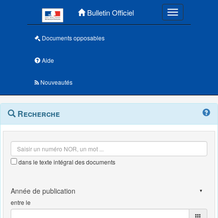
Menu principal
Bulletin Officiel
Toggle navigatio
Documents opposables
Aide
Nouveautés
Navigation
Menu
Recherche
contextuel
et
outils
annexes
dans le texte intégral des documents
entre le