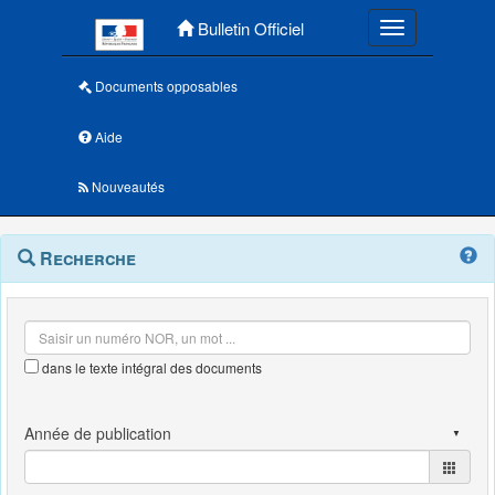
Menu principal
Bulletin Officiel
Toggle navigatio
Documents opposables
Aide
Nouveautés
Navigation
Menu
Recherche
contextuel
et
outils
annexes
dans le texte intégral des documents