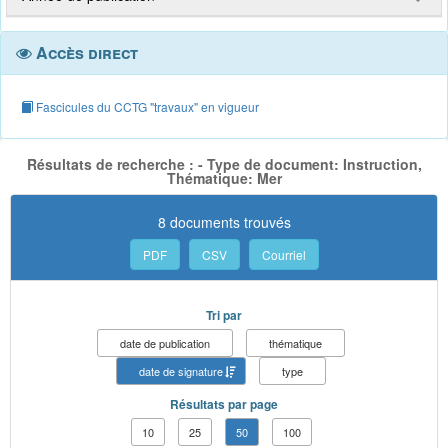
Accès direct
Fascicules du CCTG "travaux" en vigueur
Résultats de recherche : - Type de document: Instruction,
Thématique: Mer
8 documents trouvés
PDF
CSV
Courriel
Tri par
date de publication
thématique
date de signature
type
Résultats par page
10
25
50
100