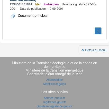
EQUO0110164J
Mer
Instruction
Date de signature : 27-06-
2001
Date de publication : 10-09-2001
Document principal
1
Retour au menu
Navigation
transverse
Ministère de la Transition écologique et de la cohésion
des territoires
Ministère de la transition énérgétique
Secrétariat d'état chargé de la Mer
Accessibilité
Mentions légales
Les sites publics
service-public.fr
legifrance.gouv.fr
circulaire.legifrance.gouv.fr