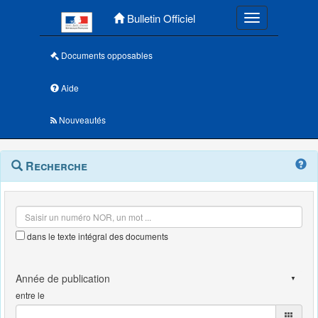
Menu principal
Bulletin Officiel
Toggle navigatio
Documents opposables
Aide
Nouveautés
Navigation
Menu
Recherche
contextuel
et
outils
annexes
dans le texte intégral des documents
entre le