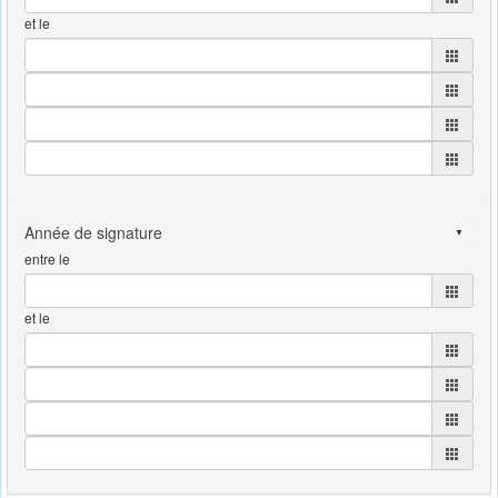
et le
entre le
et le