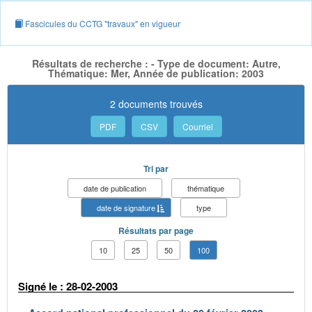
Fascicules du CCTG "travaux" en vigueur
Résultats de recherche : - Type de document: Autre,
Thématique: Mer, Année de publication: 2003
2 documents trouvés
PDF
CSV
Courriel
Tri par
date de publication
thématique
date de signature
type
Résultats par page
10
25
50
100
Signé le : 28-02-2003