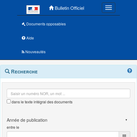
Menu principal
Bulletin Officiel
Toggle navigatio
Documents opposables
Aide
Nouveautés
Navigation
Menu
Recherche
contextuel
et
outils
annexes
dans le texte intégral des documents
entre le