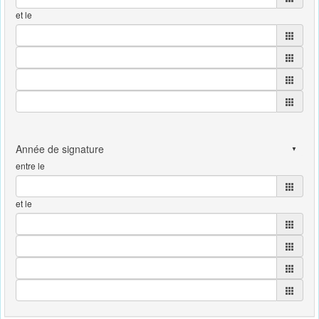
et le
entre le
et le