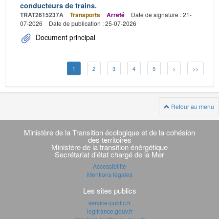
conducteurs de trains.
TRAT2615237A
Transports
Arrêté
Date de signature : 21-
07-2026
Date de publication : 25-07-2026
Document principal
1
2
3
4
5
>
>>
Retour au menu
Navigation
transverse
Ministère de la Transition écologique et de la cohésion
des territoires
Ministère de la transition énérgétique
Secrétariat d'état chargé de la Mer
Accessibilité
Mentions légales
Les sites publics
service-public.fr
legifrance.gouv.fr