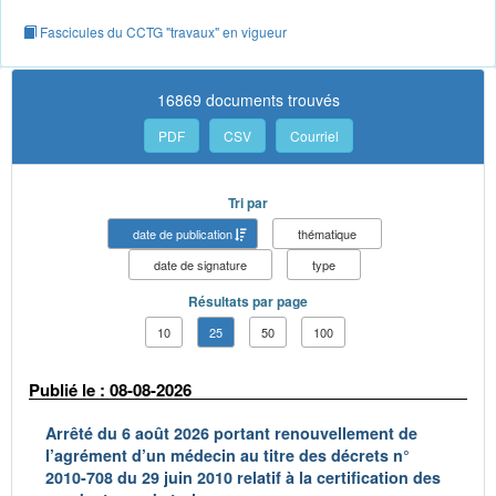
Fascicules du CCTG "travaux" en vigueur
16869 documents trouvés
PDF
CSV
Courriel
Tri par
date de publication
thématique
date de signature
type
Résultats par page
10
25
50
100
Publié le : 08-08-2026
Arrêté du 6 août 2026 portant renouvellement de
l’agrément d’un médecin au titre des décrets n°
2010-708 du 29 juin 2010 relatif à la certification des