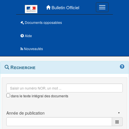
Menu principal
Bulletin Officiel
Toggle navigatio
Documents opposables
Aide
Nouveautés
Navigation
Menu
Recherche
contextuel
et
outils
annexes
dans le texte intégral des documents