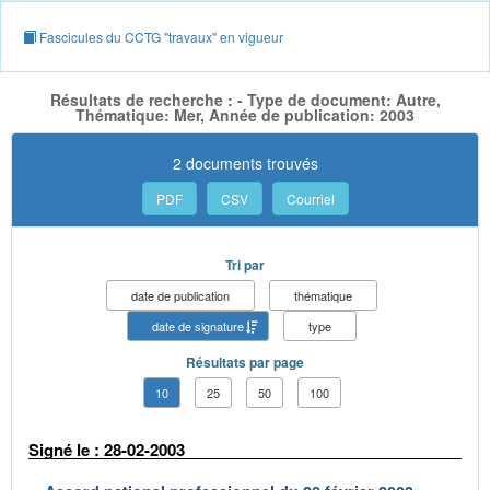
Fascicules du CCTG "travaux" en vigueur
Résultats de recherche : - Type de document: Autre,
Thématique: Mer, Année de publication: 2003
2 documents trouvés
PDF
CSV
Courriel
Tri par
date de publication
thématique
date de signature
type
Résultats par page
10
25
50
100
Signé le : 28-02-2003