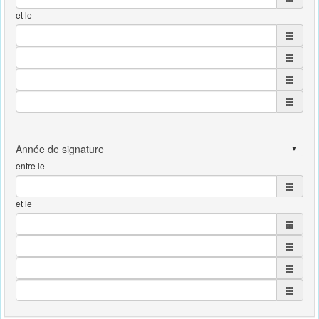
et le
entre le
et le