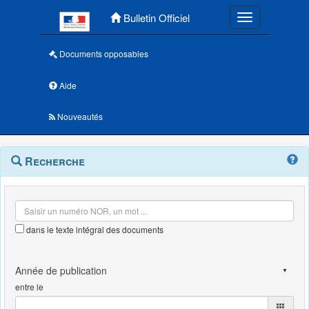
Menu principal
Bulletin Officiel
Toggle navigatio
Documents opposables
Aide
Nouveautés
Navigation
Menu
Recherche
contextuel
et
outils
annexes
dans le texte intégral des documents
entre le