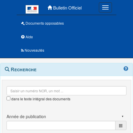
Menu principal
Bulletin Officiel
Toggle navigatio
Documents opposables
Aide
Nouveautés
Navigation
Menu
Recherche
contextuel
et
outils
annexes
dans le texte intégral des documents