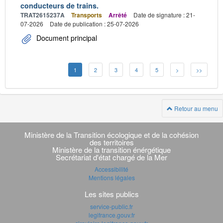
conducteurs de trains.
TRAT2615237A
Transports
Arrêté
Date de signature : 21-
07-2026
Date de publication : 25-07-2026
Document principal
1
2
3
4
5
>
>>
Retour au menu
Navigation
transverse
Ministère de la Transition écologique et de la cohésion
des territoires
Ministère de la transition énérgétique
Secrétariat d'état chargé de la Mer
Accessibilité
Mentions légales
Les sites publics
service-public.fr
legifrance.gouv.fr