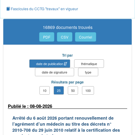
Fascicules du CCTG "travaux" en vigueur
16869 documents trouvés
PDF
CSV
Courriel
Tri par
date de publication
thématique
date de signature
type
Résultats par page
10
25
50
100
Publié le : 08-08-2026
Arrêté du 6 août 2026 portant renouvellement de
l’agrément d’un médecin au titre des décrets n°
2010-708 du 29 juin 2010 relatif à la certification des