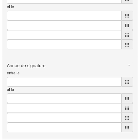
et le
entre le
et le