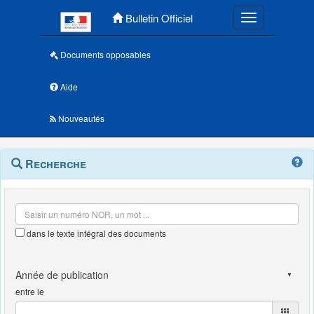
Menu principal
Bulletin Officiel
Toggle navigatio
Documents opposables
Aide
Nouveautés
Navigation
Menu
Recherche
contextuel
et
outils
annexes
dans le texte intégral des documents
entre le