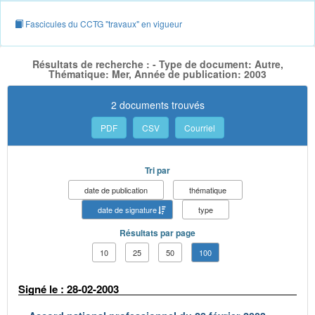
Fascicules du CCTG "travaux" en vigueur
Résultats de recherche : - Type de document: Autre,
Thématique: Mer, Année de publication: 2003
2 documents trouvés
PDF
CSV
Courriel
Tri par
date de publication
thématique
date de signature
type
Résultats par page
10
25
50
100
Signé le : 28-02-2003