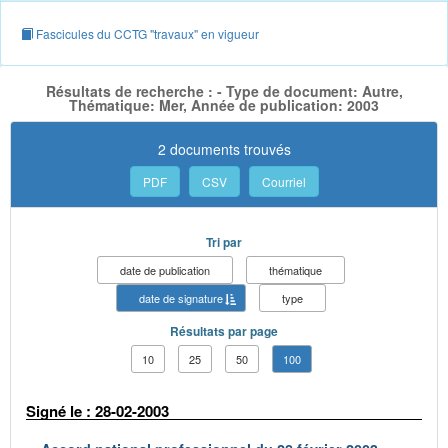
Fascicules du CCTG "travaux" en vigueur
Résultats de recherche : - Type de document: Autre,
Thématique: Mer, Année de publication: 2003
2 documents trouvés
PDF
CSV
Courriel
Tri par
date de publication
thématique
date de signature
type
Résultats par page
10
25
50
100
Signé le : 28-02-2003