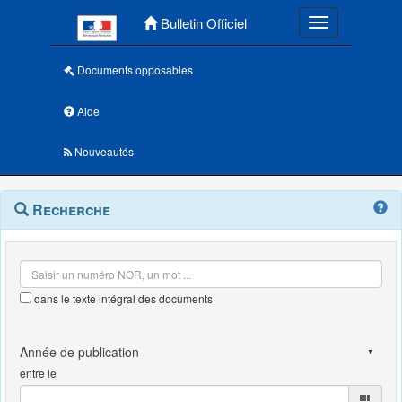
Menu principal
Bulletin Officiel
Toggle navigatio
Documents opposables
Aide
Nouveautés
Navigation
Menu
Recherche
contextuel
et
outils
annexes
dans le texte intégral des documents
entre le