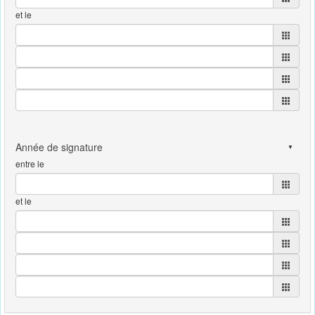
et le
entre le
et le