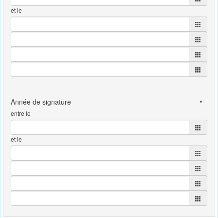
et le
entre le
et le