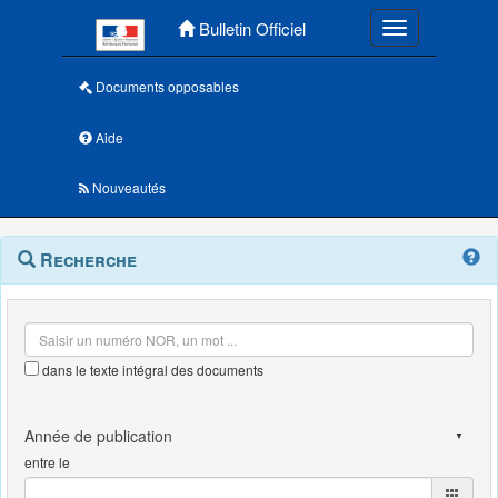
Menu principal
Bulletin Officiel
Toggle navigatio
Documents opposables
Aide
Nouveautés
Navigation
Menu
Recherche
contextuel
et
outils
annexes
dans le texte intégral des documents
entre le