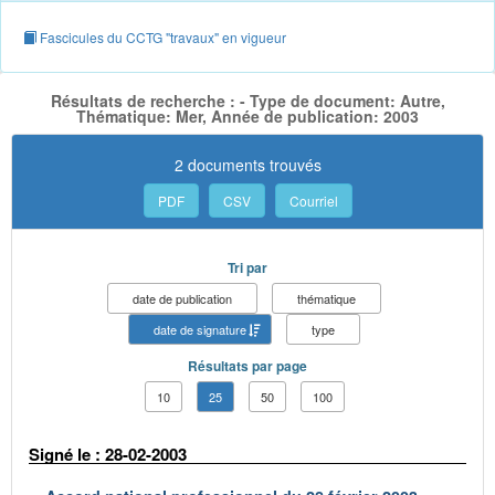
Fascicules du CCTG "travaux" en vigueur
Résultats de recherche : - Type de document: Autre,
Thématique: Mer, Année de publication: 2003
2 documents trouvés
PDF
CSV
Courriel
Tri par
date de publication
thématique
date de signature
type
Résultats par page
10
25
50
100
Signé le : 28-02-2003