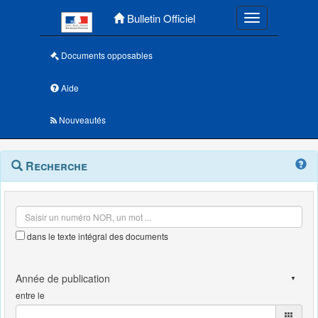
Menu principal
Bulletin Officiel
Toggle navigatio
Documents opposables
Aide
Nouveautés
Navigation
Menu
Recherche
contextuel
et
outils
annexes
dans le texte intégral des documents
entre le