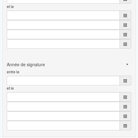
et le
entre le
et le