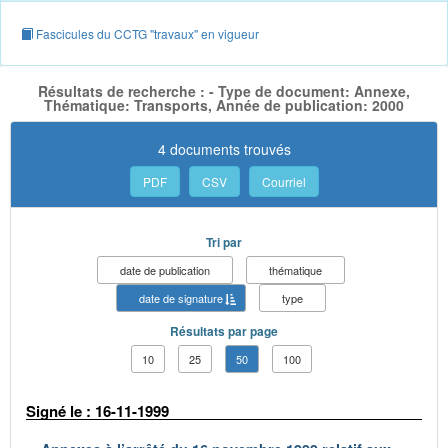
Fascicules du CCTG "travaux" en vigueur
Résultats de recherche : - Type de document: Annexe,
Thématique: Transports, Année de publication: 2000
4 documents trouvés
PDF
CSV
Courriel
Tri par
date de publication
thématique
date de signature
type
Résultats par page
10
25
50
100
Signé le : 16-11-1999