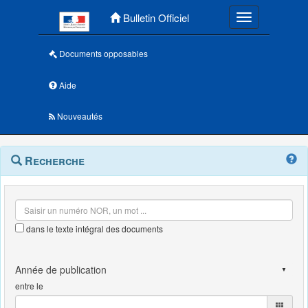
Menu principal
Bulletin Officiel
Toggle navigatio
Documents opposables
Aide
Nouveautés
Navigation
Menu
Recherche
contextuel
et
outils
annexes
dans le texte intégral des documents
entre le