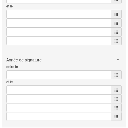
et le
entre le
et le