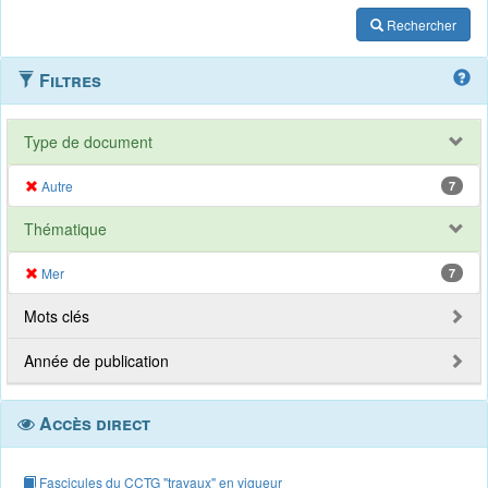
Rechercher
Filtres
Type de document
Autre
7
Thématique
Mer
7
Mots clés
Année de publication
Accès direct
Fascicules du CCTG "travaux" en vigueur