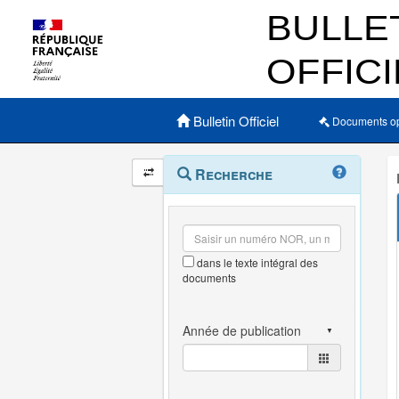
Menu principal
Bulletin Officiel
Documents o
Navigation
Menu
Recherche
contextuel
et
outils
annexes
dans le texte intégral des
documents