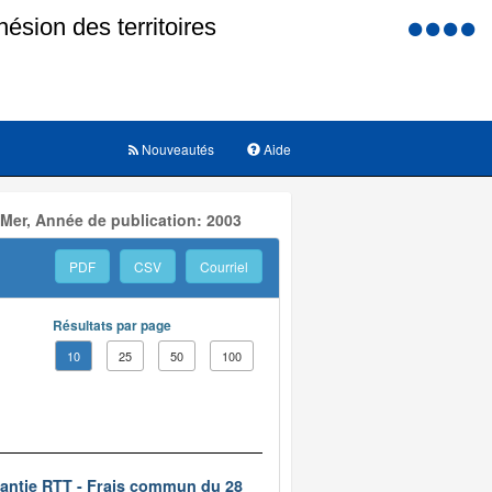
Menu
d'accessi
Nouveautés
Aide
 Mer, Année de publication: 2003
PDF
CSV
Courriel
Résultats par page
10
25
50
100
rantie RTT - Frais commun du 28