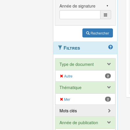
Rechercher
Filtres
Type de document
Autre
2
Thématique
Mer
2
Mots clés
Année de publication