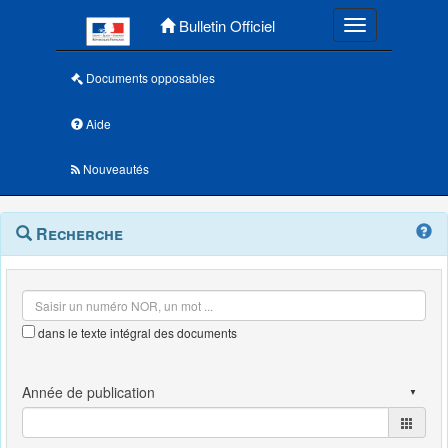
Menu principal
Bulletin Officiel
Toggle navigatio
Documents opposables
Aide
Nouveautés
Navigation
Menu
Recherche
contextuel
et
outils
annexes
dans le texte intégral des documents