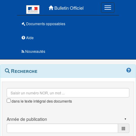
Menu principal
Bulletin Officiel
Toggle navigatio
Documents opposables
Aide
Nouveautés
Navigation
Menu
Recherche
contextuel
et
outils
annexes
dans le texte intégral des documents