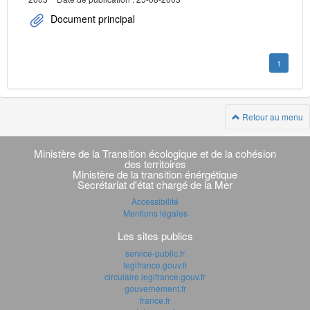
Document principal
1
Retour au menu
Navigation
transverse
Ministère de la Transition écologique et de la cohésion
des territoires
Ministère de la transition énérgétique
Secrétariat d'état chargé de la Mer
Accessibilité
Mentions légales
Les sites publics
service-public.fr
legifrance.gouv.fr
circulaire.legifrance.gouv.fr
gouvernement.fr
france.fr