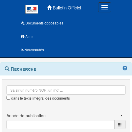
Menu principal
Bulletin Officiel
Toggle navigatio
Documents opposables
Aide
Nouveautés
Navigation
Menu
Recherche
contextuel
et
outils
annexes
dans le texte intégral des documents