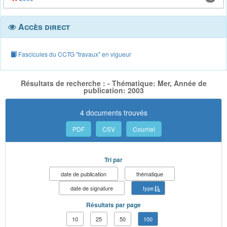
Accès direct
Fascicules du CCTG "travaux" en vigueur
Résultats de recherche : - Thématique: Mer, Année de
publication: 2003
4 documents trouvés
PDF
CSV
Courriel
Tri par
date de publication
thématique
date de signature
type
Résultats par page
10
25
50
100