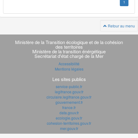
1
Retour au menu
Navigation
transverse
Ministère de la Transition écologique et de la cohésion
des territoires
Ministère de la transition énérgétique
Secrétariat d'état chargé de la Mer
Accessibilité
Mentions légales
Les sites publics
service-public.fr
legifrance.gouv.fr
circulaire.legifrance.gouv.fr
gouvernement.fr
france.fr
data.gouv.fr
ecologie.gouv.fr
cohesion-territoires.gouv.fr
mer.gouv.fr