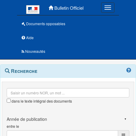
Menu principal
Bulletin Officiel
Toggle navigatio
Documents opposables
Aide
Nouveautés
Navigation
Menu
Recherche
contextuel
et
outils
annexes
dans le texte intégral des documents
entre le