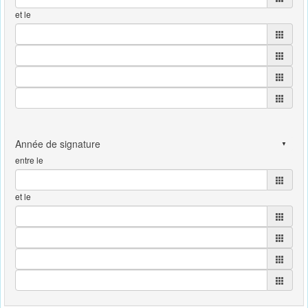
et le
entre le
et le