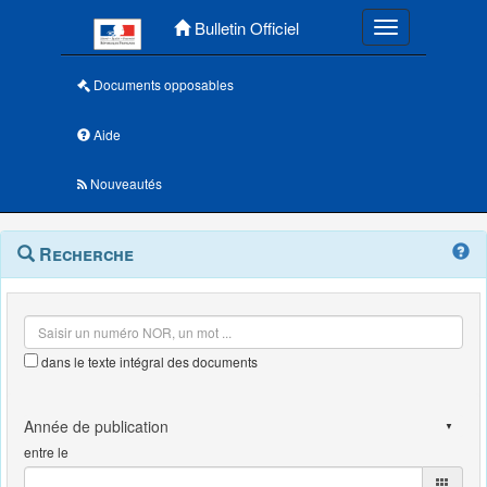
Menu principal
Bulletin Officiel
Toggle navigatio
Documents opposables
Aide
Nouveautés
Navigation
Menu
Recherche
contextuel
et
outils
annexes
dans le texte intégral des documents
entre le