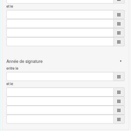
et le
entre le
et le