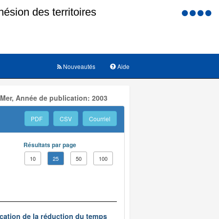
Menu
d'accessi
Nouveautés
Aide
 Mer, Année de publication: 2003
PDF
CSV
Courriel
Résultats par page
10
25
50
100
ication de la réduction du temps