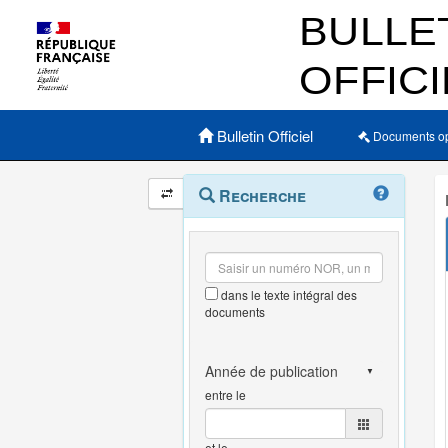
Menu principal
Bulletin Officiel
Documents o
Navigation
Menu
Recherche
contextuel
et
outils
annexes
dans le texte intégral des
documents
entre le
et le