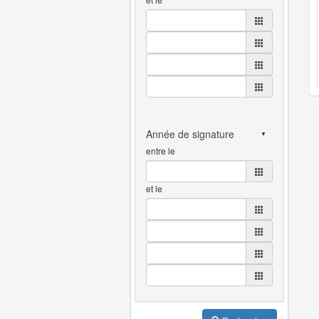
entre le
et le